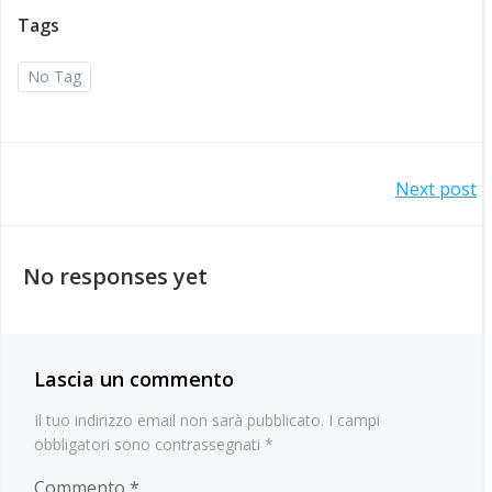
Tags
No Tag
Post
Next post
navigation
No responses yet
Lascia un commento
Il tuo indirizzo email non sarà pubblicato.
I campi
obbligatori sono contrassegnati
*
Commento
*